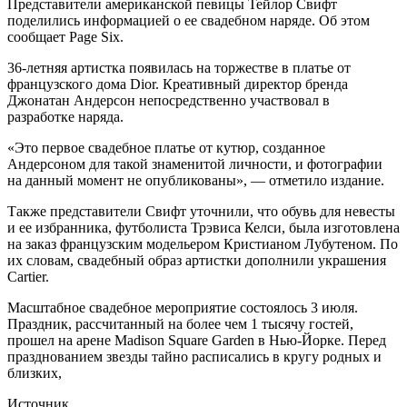
Представители американской певицы Тейлор Свифт
поделились информацией о ее свадебном наряде. Об этом
сообщает Page Six.
36-летняя артистка появилась на торжестве в платье от
французского дома Dior. Креативный директор бренда
Джонатан Андерсон непосредственно участвовал в
разработке наряда.
«Это первое свадебное платье от кутюр, созданное
Андерсоном для такой знаменитой личности, и фотографии
на данный момент не опубликованы», — отметило издание.
Также представители Свифт уточнили, что обувь для невесты
и ее избранника, футболиста Трэвиса Келси, была изготовлена
на заказ французским модельером Кристианом Лубутеном. По
их словам, свадебный образ артистки дополнили украшения
Cartier.
Масштабное свадебное мероприятие состоялось 3 июля.
Праздник, рассчитанный на более чем 1 тысячу гостей,
прошел на арене Madison Square Garden в Нью-Йорке. Перед
празднованием звезды тайно расписались в кругу родных и
близких,
Источник