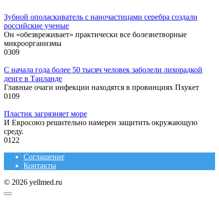
Зубной ополаскиватель с наночастицами серебра создали
российские ученые
Он «обезвреживает» практически все болезнетворные
микроорганизмы
0
309
С начала года более 50 тысяч человек заболели лихорадкой
денге в Таиланде
Главные очаги инфекции находятся в провинциях Пхукет
0
109
Пластик загрязняет море
И Евросоюз решительно намерен защитить окружающую
среду.
0
122
Соглашение
Контакты
© 2026 yellmed.ru