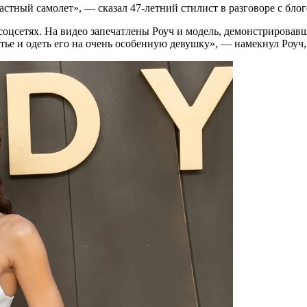
 частный самолет», — сказал 47-летний стилист в разговоре с бл
цсетях. На видео запечатлены Роуч и модель, демонстрировавшая
атье и одеть его на очень особенную девушку», — намекнул Роуч,