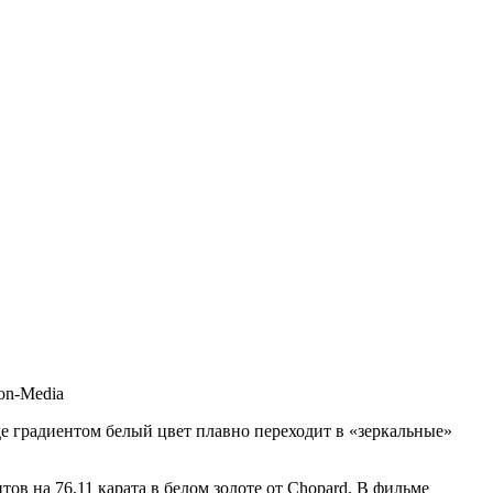
on-Media
е градиентом белый цвет плавно переходит в «зеркальные»
ов на 76,11 карата в белом золоте от Chopard. В фильме