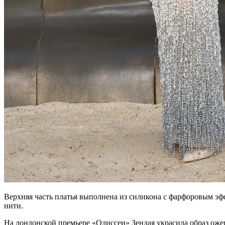
Верхняя часть платья выполнена из силикона с фарфоровым эф
нити.
На лондонской премьере «Одиссеи» Зендая украсила образ ожер