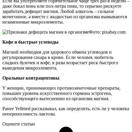
Если вы употребляете горячительное чаще трех раз в неделю –
даже бокал вина или пол-литра пива, то серьезно рискуете
заработать дефицит магния. Любой алкоголь – сильное
мочегонное, а вместе с жидкостью из организма вымываются
незаменимые микроэлементы.
Фото: pixabay.com
Кофе и быстрые углеводы
Магний необходим для здорового обмена углеводов и
регулирования сахара в крови. Если человек любитель
сладких булочек и кофе, в разы возрастает риск быстрого
выведения микроэлемента.
Оральные контрацептивы
У женщин, принимающих противозачаточные препараты,
повышен уровень искусственного гормона эстрогена,
способствующего вытеснению из организма магния.
Ранее Yellmed рассказывал, как определить, есть ли у человека
непереносимость лактозы.
Оцените статью