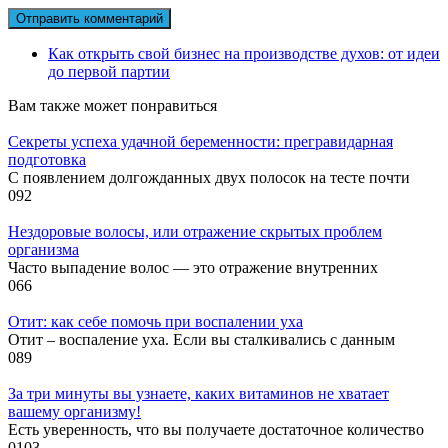
Как открыть свой бизнес на производстве духов: от идеи
до первой партии
Вам также может понравиться
Секреты успеха удачной беременности: прегравидарная
подготовка
С появлением долгожданных двух полосок на тесте почти
0
92
Нездоровые волосы, или отражение скрытых проблем
организма
Часто выпадение волос — это отражение внутренних
0
66
Отит: как себе помочь при воспалении уха
Отит – воспаление уха. Если вы сталкивались с данным
0
89
За три минуты вы узнаете, каких витаминов не хватает
вашему организму!
Есть уверенность, что вы получаете достаточное количество
0
103