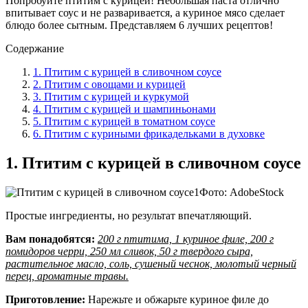
Попробуйте птитим с курицей! Небольшая паста отлично
впитывает соус и не разваривается, а куриное мясо сделает
блюдо более сытным. Представляем 6 лучших рецептов!
Содержание
1. Птитим с курицей в сливочном соусе
2. Птитим с овощами и курицей
3. Птитим с курицей и куркумой
4. Птитим с курицей и шампиньонами
5. Птитим с курицей в томатном соусе
6. Птитим с куриными фрикадельками в духовке
1. Птитим с курицей в сливочном соусе
Фото: AdobeStock
Простые ингредиенты, но результат впечатляющий.
Вам понадобятся:
200 г птитима, 1 куриное филе, 200 г
помидоров черри, 250 мл сливок, 50 г твердого сыра,
растительное масло, соль, сушеный чеснок, молотый черный
перец, ароматные травы.
Приготовление:
Нарежьте и обжарьте куриное филе до