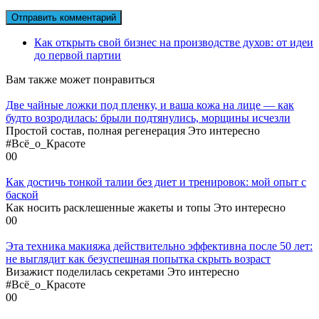
Как открыть свой бизнес на производстве духов: от идеи
до первой партии
Вам также может понравиться
Две чайные ложки под пленку, и ваша кожа на лице — как
будто возродилась: брыли подтянулись, морщины исчезли
Простой состав, полная регенерация Это интересно
#Всё_о_Красоте
0
0
Как достичь тонкой талии без диет и тренировок: мой опыт с
баской
Как носить расклешенные жакеты и топы Это интересно
0
0
Эта техника макияжа действительно эффективна после 50 лет:
не выглядит как безуспешная попытка скрыть возраст
Визажист поделилась секретами Это интересно
#Всё_о_Красоте
0
0