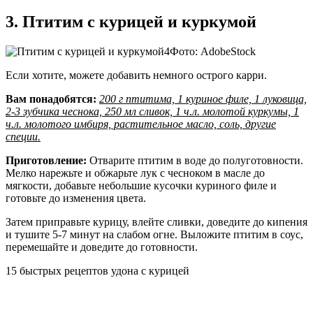
3. Птитим с курицей и куркумой
Фото: AdobeStock
Если хотите, можете добавить немного острого карри.
Вам понадобятся:
200 г птитима, 1 куриное филе, 1 луковица,
2-3 зубчика чеснока, 250 мл сливок, 1 ч.л. молотой куркумы, 1
ч.л. молотого имбиря, растительное масло, соль, другие
специи.
Приготовление:
Отварите птитим в воде до полуготовности.
Мелко нарежьте и обжарьте лук с чесноком в масле до
мягкости, добавьте небольшие кусочки куриного филе и
готовьте до изменения цвета.
Затем приправьте курицу, влейте сливки, доведите до кипения
и тушите 5-7 минут на слабом огне. Выложите птитим в соус,
перемешайте и доведите до готовности.
15 быстрых рецептов удона с курицей