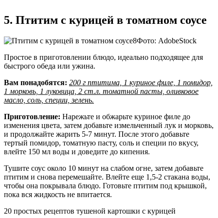
5. Птитим с курицей в томатном соусе
Фото: AdobeStock
Простое в приготовлении блюдо, идеально подходящее для
быстрого обеда или ужина.
Вам понадобятся:
200 г птитима, 1 куриное филе, 1 помидор,
1 морковь, 1 луковица, 2 ст.л. томатной пасты, оливковое
масло, соль, специи, зелень.
Приготовление:
Нарежьте и обжарьте куриное филе до
изменения цвета, затем добавьте измельченный лук и морковь,
и продолжайте жарить 5-7 минут. После этого добавьте
тертый помидор, томатную пасту, соль и специи по вкусу,
влейте 150 мл воды и доведите до кипения.
Тушите соус около 10 минут на слабом огне, затем добавьте
птитим и снова перемешайте. Влейте еще 1,5-2 стакана воды,
чтобы она покрывала блюдо. Готовьте птитим под крышкой,
пока вся жидкость не впитается.
20 простых рецептов тушеной картошки с курицей