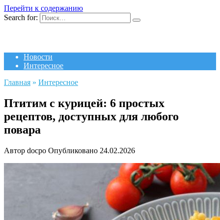
Перейти к содержанию
Search for:
Новости
Интересное
Главная
»
Интересное
Птитим с курицей: 6 простых
рецептов, доступных для любого
повара
Автор
docpo
Опубликовано
24.02.2026