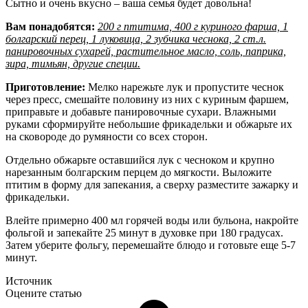
Сытно и очень вкусно – ваша семья будет довольна!
Вам понадобятся:
200 г птитима, 400 г куриного фарша, 1
болгарский перец, 1 луковица, 2 зубчика чеснока, 2 ст.л.
панировочных сухарей, растительное масло, соль, паприка,
зира, тимьян, другие специи.
Приготовление:
Мелко нарежьте лук и пропустите чеснок
через пресс, смешайте половину из них с куриным фаршем,
приправьте и добавьте панировочные сухари. Влажными
руками сформируйте небольшие фрикадельки и обжарьте их
на сковороде до румяности со всех сторон.
Отдельно обжарьте оставшийся лук с чесноком и крупно
нарезанным болгарским перцем до мягкости. Выложите
птитим в форму для запекания, а сверху разместите зажарку и
фрикадельки.
Влейте примерно 400 мл горячей воды или бульона, накройте
фольгой и запекайте 25 минут в духовке при 180 градусах.
Затем уберите фольгу, перемешайте блюдо и готовьте еще 5-7
минут.
Источник
Оцените статью