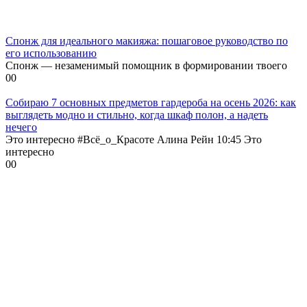
Спонж для идеального макияжа: пошаговое руководство по
его использованию
Спонж — незаменимый помощник в формировании твоего
0
0
Собираю 7 основных предметов гардероба на осень 2026: как
выглядеть модно и стильно, когда шкаф полон, а надеть
нечего
Это интересно #Всё_о_Красоте Алина Рейн 10:45 Это
интересно
0
0