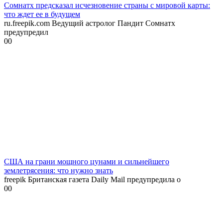
Сомнатх предсказал исчезновение страны с мировой карты:
что ждет ее в будущем
ru.freepik.com Ведущий астролог Пандит Сомнатх
предупредил
0
0
США на грани мощного цунами и сильнейшего
землетрясения: что нужно знать
freepik Британская газета Daily Mail предупредила о
0
0