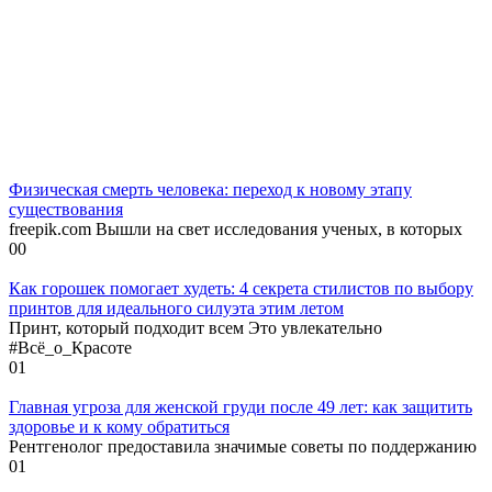
Физическая смерть человека: переход к новому этапу
существования
freepik.com Вышли на свет исследования ученых, в которых
0
0
Как горошек помогает худеть: 4 секрета стилистов по выбору
принтов для идеального силуэта этим летом
Принт, который подходит всем Это увлекательно
#Всё_о_Красоте
0
1
Главная угроза для женской груди после 49 лет: как защитить
здоровье и к кому обратиться
Рентгенолог предоставила значимые советы по поддержанию
0
1