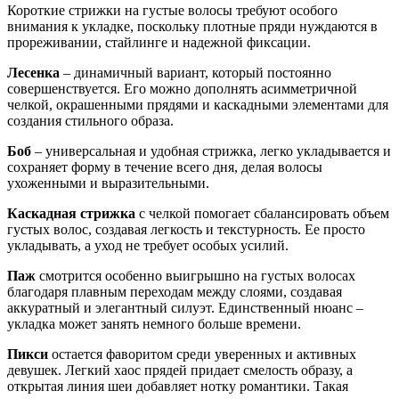
Короткие стрижки на густые волосы требуют особого
внимания к укладке, поскольку плотные пряди нуждаются в
прореживании, стайлинге и надежной фиксации.
Лесенка
– динамичный вариант, который постоянно
совершенствуется. Его можно дополнять асимметричной
челкой, окрашенными прядями и каскадными элементами для
создания стильного образа.
Боб
– универсальная и удобная стрижка, легко укладывается и
сохраняет форму в течение всего дня, делая волосы
ухоженными и выразительными.
Каскадная стрижка
с челкой помогает сбалансировать объем
густых волос, создавая легкость и текстурность. Ее просто
укладывать, а уход не требует особых усилий.
Паж
смотрится особенно выигрышно на густых волосах
благодаря плавным переходам между слоями, создавая
аккуратный и элегантный силуэт. Единственный нюанс –
укладка может занять немного больше времени.
Пикси
остается фаворитом среди уверенных и активных
девушек. Легкий хаос прядей придает смелость образу, а
открытая линия шеи добавляет нотку романтики. Такая