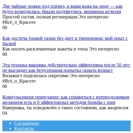
Две чайные ложки под пленку, и ваша кожа на лице — как
будто возродилась: брыли подтянулись, морщины исчезли
Простой состав, полная регенерация Это интересно
#Всё_о_Красоте
0
0
Как достичь тонкой талии без диет и тренировок: мой опыт с
баской
Как носить расклешенные жакеты и топы Это интересно
0
0
Эта техника макияжа действительно эффективна после 50 лет:
не выглядит как безуспешная попытка скрыть возраст
Визажист поделилась секретами Это интересно
#Всё_о_Красоте
0
0
Компульсивное переедание: как справиться с непреодолимым
желанием есть и 6 эффективных методов борьбы с ним
Наверняка, ты осведомлён о таких состояниях, как анорексия
0
4
Соглашение
Контакты