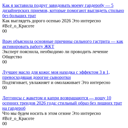
Как я заставила подруг завидовать моему гардеробу — 5
дизайнерских приемов, которые помогают выглядеть стильно
без больших трат
Как выглядеть дорого осенью 2026 Это интересно
#Всё_о_Красоте
0
0
Врач объяснила основные причины сильного гастрита — как
активировать работу ЖКТ
Эксперт пояснила, необходимо ли проводить лечение
Общество
0
0
Лучшее масло для кожи: моя находка с эффектом 3 в 1,
превосходящая дорогие сыворотки
Подтягивает, увлажняет и омолаживает Это интересно
0
0
Леггинсы с жакетом и капри возвращаются — ношу 10
осенних трендов 2026 года: стильный образ без лишних трат
на гардероб
Что мы будем носить в этом сезоне Это интересно
#Всё_о_Красоте
0
0