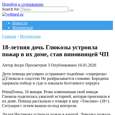
Перейти к содержанию
Search for:
Новости
Интересное
Главная
»
Интересное
18-летняя дочь Глюкозы устроила
пожар в их доме, став виновницей ЧП
Автор
docpo
Просмотров
3
Опубликовано
16.01.2026
Дети певицы регулярно устраивают подобные «сюрпризы»
Не разбрасывается словами: Бородина
одержала победу в суде и наказала болтливого хирурга
PrimaDonna, 16 января.
Резко изменившая свой имидж
Глюкоза поделилась ужасной историей, которая произошла в
их доме. Певица рассказала о пожаре в шоу «Токсики» (18+).
Ситуация с огнем вышла из-под контроля.
Лидия Чистякова устроила пожар в ванной. Девушка позвала