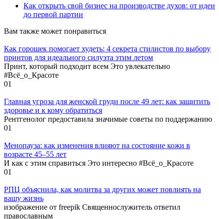
Как открыть свой бизнес на производстве духов: от идеи
до первой партии
Вам также может понравиться
Как горошек помогает худеть: 4 секрета стилистов по выбору
принтов для идеального силуэта этим летом
Принт, который подходит всем Это увлекательно
#Всё_о_Красоте
0
1
Главная угроза для женской груди после 49 лет: как защитить
здоровье и к кому обратиться
Рентгенолог предоставила значимые советы по поддержанию
0
1
Менопауза: как изменения влияют на состояние кожи в
возрасте 45–55 лет
И как с этим справиться Это интересно #Всё_о_Красоте
0
1
РПЦ объяснила, как молитва за других может повлиять на
вашу жизнь
изображение от freepik Священнослужитель ответил
православным