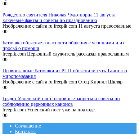
0
0
Рождество святителя Николая Чудотворца 11 августа:
ключевые факты и советы по празднованию
Изображение с сайта ru.freepik.com 11 августа православные
0
0
Батюшка объясняет опасности общения с усопшими и их
просьб о помощи
freepik.com Церковный служитель рассказал православным
0
0
Православные батюшки из РПЦ объяснили суть Таинства
миропомазания
Изображение с сайта ru.freepik.com Отец Кирилл Шкляр
0
0
Грядет Успенский пост: основные запреты и советы по
соблюдению церковных канонов
freepik.com Успенский пост уже на подходе.
0
0
Соглашение
Контакты