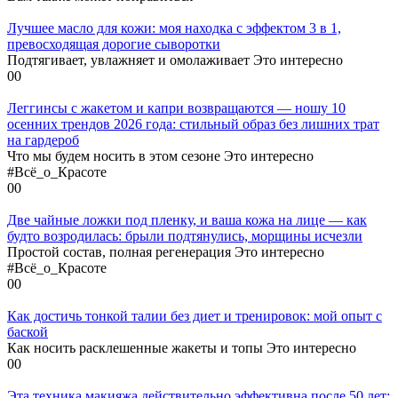
Лучшее масло для кожи: моя находка с эффектом 3 в 1,
превосходящая дорогие сыворотки
Подтягивает, увлажняет и омолаживает Это интересно
0
0
Леггинсы с жакетом и капри возвращаются — ношу 10
осенних трендов 2026 года: стильный образ без лишних трат
на гардероб
Что мы будем носить в этом сезоне Это интересно
#Всё_о_Красоте
0
0
Две чайные ложки под пленку, и ваша кожа на лице — как
будто возродилась: брыли подтянулись, морщины исчезли
Простой состав, полная регенерация Это интересно
#Всё_о_Красоте
0
0
Как достичь тонкой талии без диет и тренировок: мой опыт с
баской
Как носить расклешенные жакеты и топы Это интересно
0
0
Эта техника макияжа действительно эффективна после 50 лет: