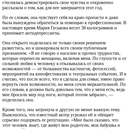
стеснялась демонстрировать свои чувства и откровенно
рассказала о том, как для нее завершается этот год.
По ее словам, она чувствует себя на краю пропасти и даже
была вынуждена обратиться за помощью к профессионалам. В
настоящее время Мария Гуськова весит 38 килограммов и
принимает антидепрессанты.
Она открыто поделилась не только своим решением
развестись, но и шокировала всех своим публичным
признанием. «Я не говорю о насилии и прочих трудностях,
которые перенесли женщины, включая меня. По глупости и от
сильной любви к человеку я отказывалась от своих
возможностей — от большинства кастингов, фотосессий,
мероприятий на кинофестивалях и театральных событиях. И я
считаю, что после всего, что я сделала для семьи, имею право
вернуть свои возможности, но меня сочли меркантильной. По
его словам, я должна быть довольна тем, что у меня есть, ведь
мне бросили мир под ноги, который потом забрали», —
поделилась она.
Кроме того, она затронула и другую не менее важную тему.
Выяснилось, что известный актер угрожал ей и обещает
серьезно подорвать ее репутацию. «Мне было сказано, что
этот человек знает, где живут мои родители, мои бабушка и