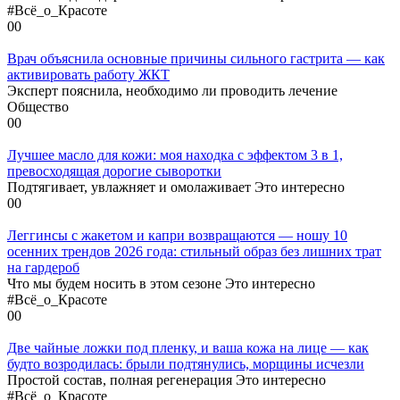
#Всё_о_Красоте
0
0
Врач объяснила основные причины сильного гастрита — как
активировать работу ЖКТ
Эксперт пояснила, необходимо ли проводить лечение
Общество
0
0
Лучшее масло для кожи: моя находка с эффектом 3 в 1,
превосходящая дорогие сыворотки
Подтягивает, увлажняет и омолаживает Это интересно
0
0
Леггинсы с жакетом и капри возвращаются — ношу 10
осенних трендов 2026 года: стильный образ без лишних трат
на гардероб
Что мы будем носить в этом сезоне Это интересно
#Всё_о_Красоте
0
0
Две чайные ложки под пленку, и ваша кожа на лице — как
будто возродилась: брыли подтянулись, морщины исчезли
Простой состав, полная регенерация Это интересно
#Всё_о_Красоте