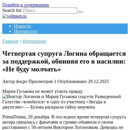
Перейти к содержанию
Search for:
Новости
Интересное
Главная
»
Интересное
Четвертая супруга Логина обращается
за поддержкой, обвиняя его в насилии:
«Не буду молчать»
Автор
docpo
Просмотров
1
Опубликовано
29.12.2025
Мария Гуськова не может утаить правду
Разведенный
Галустян «влюбился» в одну из участниц «Звезды в
джунглях» — Бузова раскрыла тайну шоумена
PrimaDonna, 29 декабря.
В последнее время четвертая супруга
актера связалась с фанатами и громко объявила о своем
расставании с 50-летним Виктором Логиновым. Девушка не