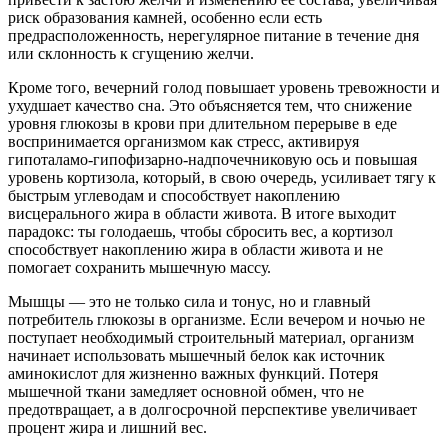
риск образования камней, особенно если есть
предрасположенность, нерегулярное питание в течение дня
или склонность к сгущению желчи.
Кроме того, вечерний голод повышает уровень тревожности и
ухудшает качество сна. Это объясняется тем, что снижение
уровня глюкозы в крови при длительном перерыве в еде
воспринимается организмом как стресс, активируя
гипоталамо-гипофизарно-надпочечниковую ось и повышая
уровень кортизола, который, в свою очередь, усиливает тягу к
быстрым углеводам и способствует накоплению
висцерального жира в области живота. В итоге выходит
парадокс: ты голодаешь, чтобы сбросить вес, а кортизол
способствует накоплению жира в области живота и не
помогает сохранить мышечную массу.
Мышцы — это не только сила и тонус, но и главный
потребитель глюкозы в организме. Если вечером и ночью не
поступает необходимый строительный материал, организм
начинает использовать мышечный белок как источник
аминокислот для жизненно важных функций. Потеря
мышечной ткани замедляет основной обмен, что не
предотвращает, а в долгосрочной перспективе увеличивает
процент жира и лишний вес.