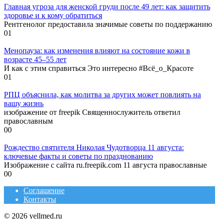
Главная угроза для женской груди после 49 лет: как защитить
здоровье и к кому обратиться
Рентгенолог предоставила значимые советы по поддержанию
0
1
Менопауза: как изменения влияют на состояние кожи в
возрасте 45–55 лет
И как с этим справиться Это интересно #Всё_о_Красоте
0
1
РПЦ объяснила, как молитва за других может повлиять на
вашу жизнь
изображение от freepik Священнослужитель ответил
православным
0
0
Рождество святителя Николая Чудотворца 11 августа:
ключевые факты и советы по празднованию
Изображение с сайта ru.freepik.com 11 августа православные
0
0
Соглашение
Контакты
© 2026 yellmed.ru