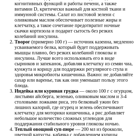
когнитивных функций и работы печени, а также
витамин D, критически важный для костной ткани и
иммунной системы. Салат из листовой зелени с
оливковым маслом обеспечивает полезные жиры и
клетчатку, а такое сочетание предотвратит ночные
скачки кортизола и подарит сытость без резких
колебаний инсулина.
Творог
(примерно 100 г) — источник казеина, медленно
усваиваемого белка, который будет поддерживать
мышцы плавно, без резких колебаний глюкозы и
инсулина. Лучше всего использовать его в виде
сырников и запеканок, добавляя клетчатку из семян чиа,
кунжута и корицу для поддержки регулярного стула и
здоровья микробиоты кишечника. Важно: не добавляйте
сахар или варенье, так как они уменьшат пользу этого
блюда.
Индейка или куриная грудка
— около 100 г с огурцом,
листьями айсберга, зеленью, оливковым маслом и 3-4
столовыми ложками риса, это белковый ужин без
лишних калорий, где огурец и зелень обеспечивают
клетчатку для моторики кишечника, а рис добавляет
небольшое количество сложных углеводов для
поддержания стабильного уровня глюкозы ночью.
Теплый овощной суп-пюре
— 200 мл из брокколи,
цветной капусты, кабачка с добавлением курицы