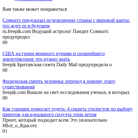
Вам также может понравиться
Сомнатх предсказал исчезновение страны с мировой карты:
что ждет ее в будущем
ru.freepik.com Ведущий астролог Пандит Сомнатх
предупредил
0
0
США на грани мощного цунами и сильнейшего
землетрясения: что нужно знать
freepik Британская газета Daily Mail предупредила о
0
0
Физическая смерть человека: переход к новому этапу
существования
freepik.com Вышли на свет исследования ученых, в которых
0
0
Как горошек помогает худеть: 4 секрета стилистов по выбору
принтов для идеального силуэта этим летом
Принт, который подходит всем Это увлекательно
#Всё_о_Красоте
0
1