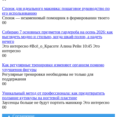
Спонж для идеального макияжа: пошаговое руководство по
его использованию
Спонж — незаменимый помощник в формировании твоего
0
0
Собираю 7 основных предметов гардероба на осень 2026: как
выглядеть модно и стильно, когда шкаф полон, а надеть
нечего
Это интересно #Всё_о_Красоте Алина Рейн 10:45 Это
интересно
0
0
Как регулярные тренировки изменяют организм помимо
улучшения фигуры
Регулярные тренировки необходимы не только для
поддержания
0
0
Уникальный метод от профессионала: как предотвратить
ползание кутикулы на ногтевой пластине
Заусенцы больше не будут портить маникюр Это интересно
0
0
Соглашение