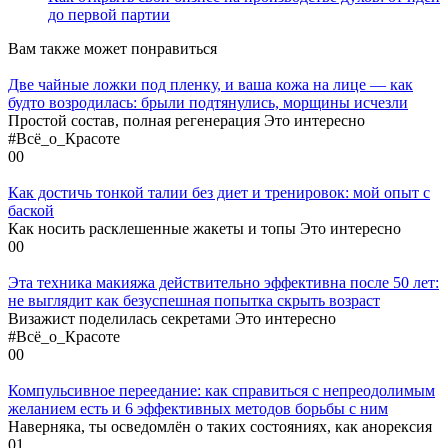
до первой партии
Вам также может понравиться
Две чайные ложки под пленку, и ваша кожа на лице — как
будто возродилась: брыли подтянулись, морщины исчезли
Простой состав, полная регенерация Это интересно
#Всё_о_Красоте
0
0
Как достичь тонкой талии без диет и тренировок: мой опыт с
баской
Как носить расклешенные жакеты и топы Это интересно
0
0
Эта техника макияжа действительно эффективна после 50 лет:
не выглядит как безуспешная попытка скрыть возраст
Визажист поделилась секретами Это интересно
#Всё_о_Красоте
0
0
Компульсивное переедание: как справиться с непреодолимым
желанием есть и 6 эффективных методов борьбы с ним
Наверняка, ты осведомлён о таких состояниях, как анорексия
0
1