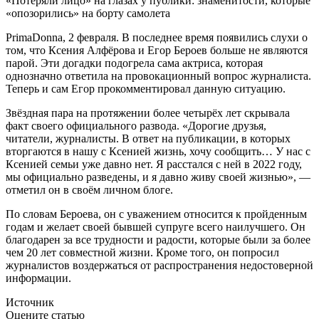
«Потеряли лицо» на глазах у публики: знаменитости, которые
«опозорились» на борту самолета
PrimaDonna, 2 февраля.
В последнее время появились слухи о
том, что Ксения Алфёрова и Егор Бероев больше не являются
парой. Эти догадки подогрела сама актриса, которая
однозначно ответила на провокационный вопрос журналиста.
Теперь и сам Егор прокомментировал данную ситуацию.
Звёздная пара на протяжении более четырёх лет скрывала
факт своего официального развода. «Дорогие друзья,
читатели, журналисты. В ответ на публикации, в которых
вторгаются в нашу с Ксенией жизнь, хочу сообщить… У нас с
Ксенией семьи уже давно нет. Я расстался с ней в 2022 году,
мы официально разведены, и я давно живу своей жизнью», —
отметил он в своём личном блоге.
По словам Бероева, он с уважением относится к пройденным
годам и желает своей бывшей супруге всего наилучшего. Он
благодарен за все трудности и радости, которые были за более
чем 20 лет совместной жизни. Кроме того, он попросил
журналистов воздержаться от распространения недостоверной
информации.
Источник
Оцените статью