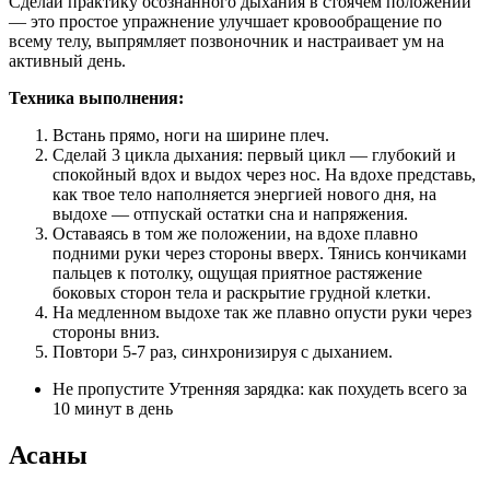
Сделай практику осознанного дыхания в стоячем положении
— это простое упражнение улучшает кровообращение по
всему телу, выпрямляет позвоночник и настраивает ум на
активный день.
Техника выполнения:
Встань прямо, ноги на ширине плеч.
Сделай 3 цикла дыхания: первый цикл — глубокий и
спокойный вдох и выдох через нос. На вдохе представь,
как твое тело наполняется энергией нового дня, на
выдохе — отпускай остатки сна и напряжения.
Оставаясь в том же положении, на вдохе плавно
подними руки через стороны вверх. Тянись кончиками
пальцев к потолку, ощущая приятное растяжение
боковых сторон тела и раскрытие грудной клетки.
На медленном выдохе так же плавно опусти руки через
стороны вниз.
Повтори 5-7 раз, синхронизируя с дыханием.
Не пропустите Утренняя зарядка: как похудеть всего за
10 минут в день
Асаны