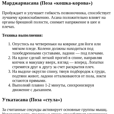
Марджариасана (Поза «кошка-корова»)
Пробуждает и улучшает гибкость позвоночника, способствует
лучшему кровоснабжению. Асана положительно влияет на
органы брюшной полости, снимает напряжение в шее и
плечах.
Техника выполнения:
Опустись на четвереньки на коврике для йоги или
мягком пледе. Колени должны находиться под
тазобедренными суставами, ладони — под плечами.
На вдохе сделай легкий прогиб в спине, направляя
копчик и макушку вверх, взгляд — вперед. Лопатки
стремятся друг к другу за счет раскрытия плеч.
На выдохе округли спину, тянув подбородок к груди,
подтяни живот, ладони отталкиваются от пола, локти
остаются прямыми.
Выполняй плавно 1-2 минуты, синхронизируя
движение с дыханием.
Уткатасана (Поза «стула»)
За считанные секунды активирует основные группы мышц.