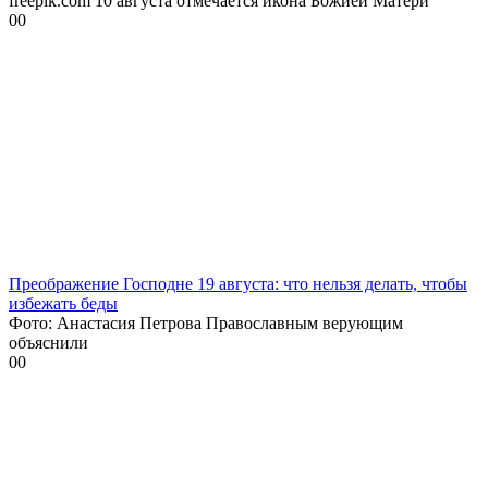
freepik.com 10 августа отмечается икона Божией Матери
0
0
Преображение Господне 19 августа: что нельзя делать, чтобы
избежать беды
Фото: Анастасия Петрова Православным верующим
объяснили
0
0