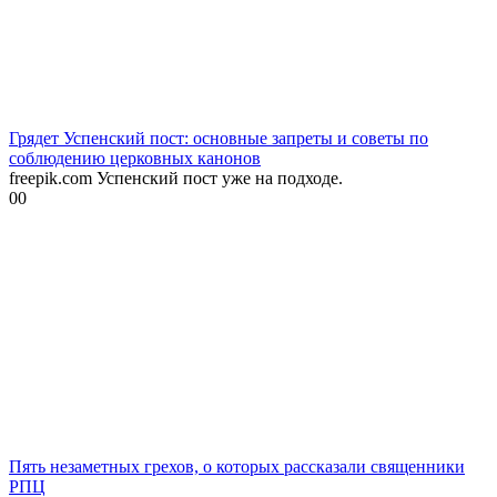
Грядет Успенский пост: основные запреты и советы по
соблюдению церковных канонов
freepik.com Успенский пост уже на подходе.
0
0
Пять незаметных грехов, о которых рассказали священники
РПЦ