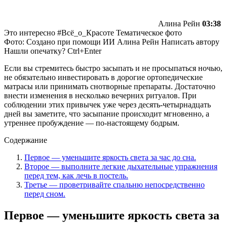
Алина Рейн
03:38
Это интересно #Всё_о_Красоте Тематическое фото
Фото: Создано при помощи ИИ
Алина Рейн
Написать автору
Нашли опечатку? Ctrl+Enter
Если вы стремитесь быстро засыпать и не просыпаться ночью,
не обязательно инвестировать в дорогие ортопедические
матрасы или принимать снотворные препараты. Достаточно
внести изменения в несколько вечерних ритуалов. При
соблюдении этих привычек уже через десять-четырнадцать
дней вы заметите, что засыпание происходит мгновенно, а
утреннее пробуждение — по-настоящему бодрым.
Содержание
Первое — уменьшите яркость света за час до сна.
Второе — выполните легкие дыхательные упражнения
перед тем, как лечь в постель.
Третье — проветривайте спальню непосредственно
перед сном.
Первое — уменьшите яркость света за