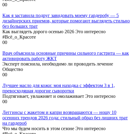
0
0
Как я заставила подруг завидовать моему гардеробу — 5
дизайнерских приемов, которые помогают выглядеть стильно
без больших трат
Как выглядеть дорого осенью 2026 Это интересно
#Всё_о_Красоте
0
0
Врач объяснила основные причины сильного гастрита — как
активировать работу ЖКТ
Эксперт пояснила, необходимо ли проводить лечение
Общество
0
0
Лучшее масло для кожи: моя находка с эффектом 3 в 1,
превосходящая дорогие сыворотки
Подтягивает, увлажняет и омолаживает Это интересно
0
0
Леггинсы с жакетом и капри возвращаются — ношу 10
осенних трендов 2026 года: стильный образ без лишних трат
на гардероб
Что мы будем носить в этом сезоне Это интересно
#Всё_о_Красоте