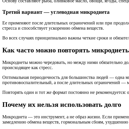
Основу составляют рыба, оливковое масло, овощи, ягоды, спец
Третий вариант — углеводная микродиета
Ее применяют после длительных ограничений или при продолж
стресса и способствует ускорению обмена веществ.
Во всех случаях принципиально важны четкие сроки и обязат
Как часто можно повторять микродиет
Микродиеты можно чередовать, но между ними обязательно дол
происходящее как стресс.
Оптимальная периодичность для большинства людей — одна мик
противовоспалительный, а после длительных ограничений — 
Повторять один и тот же формат постоянно не рекомендуется: 
Почему их нельзя использовать долго
Микродиета — это инструмент, а не образ жизни. Если применя
замедлению обмена веществ, гормональным сбоям, ухудшению 