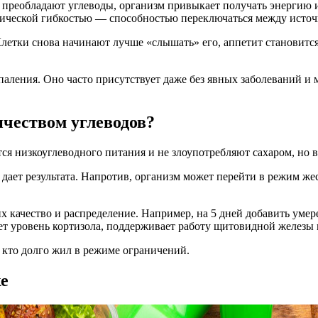
 преобладают углеводы, организм привыкает получать энергию им
олической гибкостью — способностью переключаться между исто
летки снова начинают лучше «слышать» его, аппетит становится
ления. Оно часто присутствует даже без явных заболеваний и м
ичеством углеводов?
 низкоуглеводного питания и не злоупотребляют сахаром, но вес
 дает результата. Напротив, организм может перейти в режим же
их качество и распределение. Например, на 5 дней добавить ум
т уровень кортизола, поддерживает работу щитовидной железы 
 кто долго жил в режиме ограничений.
е