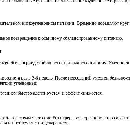
ии и насыщенные бульоны. Ее часто используют после стрессов, 
ительном низкоуглеводном питании. Временно добавляют крупы
ельное возвращение к обычному сбалансированному питанию.
ы
жен быть период стабильного, привычного питания. Именно он 
родиета раз в 3-6 недель. После перееданий уместен белково-о
мягкий углеводный.
организм быстро адаптируется, и эффект снижается.
ть такие схемы часто или без перерывов, организм снова адапти
сна и проблемам с пищеварением.