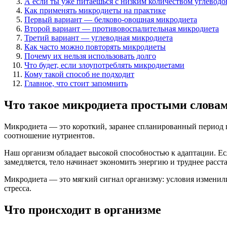
А если ты уже питаешься с низким количеством углеводо
Как применять микродиеты на практике
Первый вариант — белково-овощная микродиета
Второй вариант — противовоспалительная микродиета
Третий вариант — углеводная микродиета
Как часто можно повторять микродиеты
Почему их нельзя использовать долго
Что будет, если злоупотреблять микродиетами
Кому такой способ не подходит
Главное, что стоит запомнить
Что такое микродиета простыми слова
Микродиета — это короткий, заранее спланированный период пи
соотношение нутриентов.
Наш организм обладает высокой способностью к адаптации. Ес
замедляется, тело начинает экономить энергию и труднее расста
Микродиета — это мягкий сигнал организму: условия изменилис
стресса.
Что происходит в организме