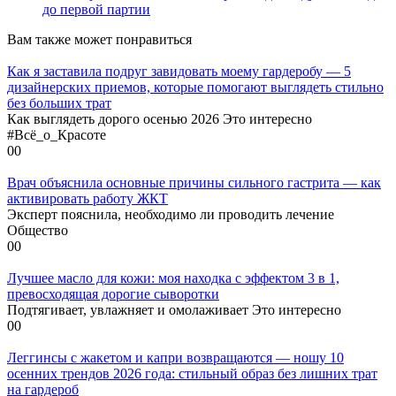
до первой партии
Вам также может понравиться
Как я заставила подруг завидовать моему гардеробу — 5
дизайнерских приемов, которые помогают выглядеть стильно
без больших трат
Как выглядеть дорого осенью 2026 Это интересно
#Всё_о_Красоте
0
0
Врач объяснила основные причины сильного гастрита — как
активировать работу ЖКТ
Эксперт пояснила, необходимо ли проводить лечение
Общество
0
0
Лучшее масло для кожи: моя находка с эффектом 3 в 1,
превосходящая дорогие сыворотки
Подтягивает, увлажняет и омолаживает Это интересно
0
0
Леггинсы с жакетом и капри возвращаются — ношу 10
осенних трендов 2026 года: стильный образ без лишних трат
на гардероб