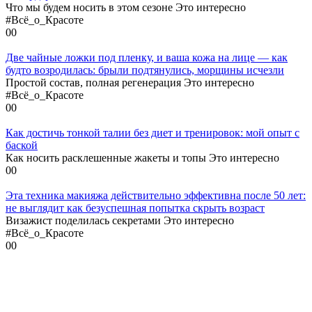
Что мы будем носить в этом сезоне Это интересно
#Всё_о_Красоте
0
0
Две чайные ложки под пленку, и ваша кожа на лице — как
будто возродилась: брыли подтянулись, морщины исчезли
Простой состав, полная регенерация Это интересно
#Всё_о_Красоте
0
0
Как достичь тонкой талии без диет и тренировок: мой опыт с
баской
Как носить расклешенные жакеты и топы Это интересно
0
0
Эта техника макияжа действительно эффективна после 50 лет:
не выглядит как безуспешная попытка скрыть возраст
Визажист поделилась секретами Это интересно
#Всё_о_Красоте
0
0