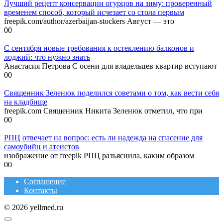
Лучший рецепт консервации огурцов на зиму: проверенный
временем способ, который исчезает со стола первым
freepik.com/author/azerbaijan-stockers Август — это
0
0
С сентября новые требования к остеклению балконов и
лоджий: что нужно знать
Анастасия Петрова С осени для владельцев квартир вступают
0
0
Священник Зеленюк поделился советами о том, как вести себя
на кладбище
freepik.com Священник Никита Зеленюк отметил, что при
0
0
РПЦ отвечает на вопрос: есть ли надежда на спасение для
самоубийц и атеистов
изображение от freepik РПЦ разъяснила, каким образом
0
0
Соглашение
Контакты
© 2026 yellmed.ru