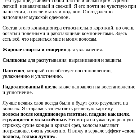
Текстура представляет собой плотный белый крем. Аромат
легкий, ненавязчивый и свежий. Я его почти не чувствую при
нанесении, а после мытья и подавно. Он отдаленно
напоминает мужской одеколон.
Состав этого кондиционера относительно короткий, но очень
богатый полезными и работающими компонентами. Здесь
есть всё, что нравиться мне и моим волосам.
Жирные спирты и глицерин
для увлажнения.
Силиконы
для распутывания, выравнивания и защиты.
Пантенол
, который способствует восстановлению,
увлажнению и уплотнению.
Гидролизованный шелк
также направлен на восстановление
и уплотнение.
Лучше всяких слов всегда были и будут фото результата на
волосах. Я старалась запечатлеть реальную картину —
волосы после кондиционера плотные, гладкие как шелк,
струящиеся и увлажнённые.
Несмотря на ужасную рваную
стрижку, сухие концы и кривой срез, волосы выглядят
потрясающе, очень ухоженно. Я вижу в зеркале эффект
«свои
волосы, только лучше»
.