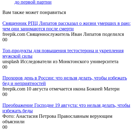
до первой партии
Вам также может понравиться
Священник РПЦ Липатов рассказал о жизни умерших в раю:
чем они занимаются после смерти
freepik.com Священнослужитель Иван Липатов поделился
0
0
Топ-продукты для повышения тестостерона и укрепления
мужской силы
unsplash Исследователи из Монктонского университета
0
0
Прохоров день в России: что нельзя делать, чтобы избежать
бед и неприятностей
freepik.com 10 августа отмечается икона Божией Матери
0
0
Преображение Господне 19 августа: что нельзя делать, чтобы
избежать беды
Фото: Анастасия Петрова Православным верующим
объяснили
0
0