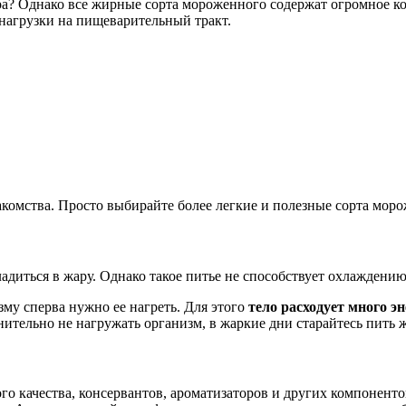
ира? Однако все жирные сорта мороженного содержат огромное к
 нагрузки на пищеварительный тракт.
акомства. Просто выбирайте более легкие и полезные сорта моро
диться в жару. Однако такое питье не способствует охлаждению 
зму сперва нужно ее нагреть. Для этого
тело расходует много э
ительно не нагружать организм, в жаркие дни старайтесь пить 
ого качества, консервантов, ароматизаторов и других компонент