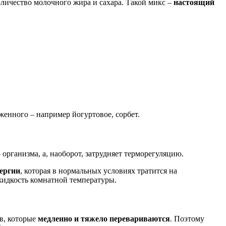
оличество молочного жира и сахара. Такой микс –
настоящий
женного – например йогуртовое, сорбет.
организма, а, наоборот, затрудняет терморегуляцию.
нергии
, которая в нормальных условиях тратится на
жидкость комнатной температуры.
ов, которые
медленно и тяжело перевариваются
. Поэтому