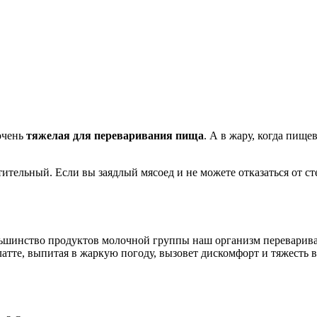
 очень
тяжелая для переваривания пища
. А в жару, когда пище
ительный. Если вы заядлый мясоед и не можете отказаться от с
льшинство продуктов молочной группы наш организм переваривае
латте, выпитая в жаркую погоду, вызовет дискомфорт и тяжесть 