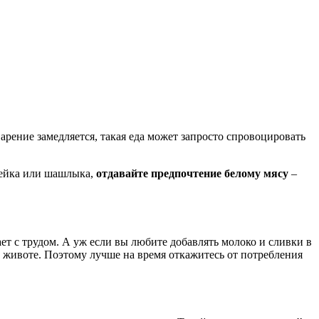
варение замедляется, такая еда может запросто спровоцировать
тейка или шашлыка,
отдавайте предпочтение белому мясу
–
т с трудом. А уж если вы любите добавлять молоко и сливки в
в животе. Поэтому лучше на время откажитесь от потребления