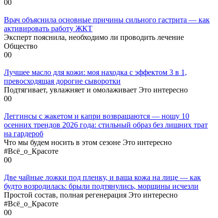
0
0
Врач объяснила основные причины сильного гастрита — как
активировать работу ЖКТ
Эксперт пояснила, необходимо ли проводить лечение
Общество
0
0
Лучшее масло для кожи: моя находка с эффектом 3 в 1,
превосходящая дорогие сыворотки
Подтягивает, увлажняет и омолаживает Это интересно
0
0
Леггинсы с жакетом и капри возвращаются — ношу 10
осенних трендов 2026 года: стильный образ без лишних трат
на гардероб
Что мы будем носить в этом сезоне Это интересно
#Всё_о_Красоте
0
0
Две чайные ложки под пленку, и ваша кожа на лице — как
будто возродилась: брыли подтянулись, морщины исчезли
Простой состав, полная регенерация Это интересно
#Всё_о_Красоте
0
0