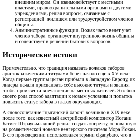
внешним миром. Он взаимодействует с местными
властями, правоохранительными органами и другими
учреждениями, решая вопросы, связанные с
регистрацией, жилищем или трудоустройством членов
общины.
Административные функции. Вожак часто ведет учет
членов табора, организует внутреннюю жизнь общины
и содействует в решении бытовых вопросов.
Исторические истоки
Примечательно, что традиция называть вожаков таборов
аристократическими титулами берет начало еще в XV веке.
Когда первые группы цыган прибыли в Западную Европу, их
лидеры начали присваивать себе высокие титулы и звания,
чтобы произвести впечатление на местных жителей. Это был
своего рода способ адаптации к новым условиям и попытка
повысить статус табора в глазах окружающих.
А словосочетание “цыганский барон” возникло в XIX веке
после того, как известный австрийский композитор Иоганн
Батист Штраус-младший решил создать оперетту, основанную
на романтической новелле венгерского писателя Мора Йокаи.
В его произведении использовался термин ciganybaro, что в