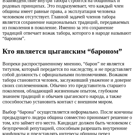
Взаимодействие внутри табора строится на общинных и
родовых принципах. Это подразумевает, что каждый член
общины имеет равные права, а эксплуатация человека
человеком отсутствует. Главной задачей членов табора
является сохранение национальных традиций, передаваемых
из поколения в поколение. Именно за это сохранение
традиций отвечает вожак табора, которого в народе называют
“бароном”.
Кто является цыганским “бароном”
Вопреки распространенному мнению, “барон” не является
титулом, который передается по наследству, и не представляет
собой должность с официальными полномочиями. Вожаком
табора становится человек, заслуживший уважение и доверие
своих соплеменников. Обычно это представитель старшего
поколения, обладающий жизненным опытом, глубоким
знанием традиций и обычаев цыганского народа, а также
способностью установить контакт с внешним миром.
Выбор “барона” осуществляется неформально. После кончины
предыдущего лидера община совместно принимает решение о
том, кто займет его место. Кандидат должен быть человеком с
безупречной репутацией, способным разрешать внутренние
конфликты и представлять интересы общины перед