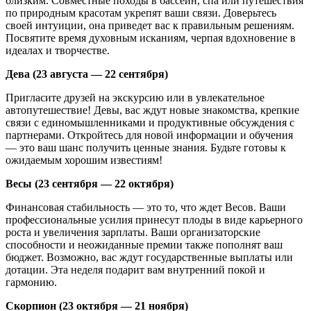
близким. Совместные походы в бассейн, спа или путешествия
по природным красотам укрепят ваши связи. Доверьтесь
своей интуиции, она приведет вас к правильным решениям.
Посвятите время духовным исканиям, черпая вдохновение в
идеалах и творчестве.
Дева (23 августа — 22 сентября)
Пригласите друзей на экскурсию или в увлекательное
автопутешествие! Девы, вас ждут новые знакомства, крепкие
связи с единомышленниками и продуктивные обсуждения с
партнерами. Откройтесь для новой информации и обучения
— это ваш шанс получить ценные знания. Будьте готовы к
ожидаемым хорошим известиям!
Весы (23 сентября — 22 октября)
Финансовая стабильность — это то, что ждет Весов. Ваши
профессиональные усилия принесут плоды в виде карьерного
роста и увеличения зарплаты. Ваши организаторские
способности и неожиданные премии также пополнят ваш
бюджет. Возможно, вас ждут государственные выплаты или
дотации. Эта неделя подарит вам внутренний покой и
гармонию.
Скорпион (23 октября — 21 ноября)