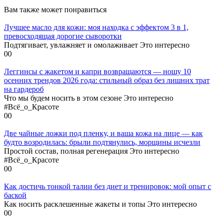
Вам также может понравиться
Лучшее масло для кожи: моя находка с эффектом 3 в 1,
превосходящая дорогие сыворотки
Подтягивает, увлажняет и омолаживает Это интересно
0
0
Леггинсы с жакетом и капри возвращаются — ношу 10
осенних трендов 2026 года: стильный образ без лишних трат
на гардероб
Что мы будем носить в этом сезоне Это интересно
#Всё_о_Красоте
0
0
Две чайные ложки под пленку, и ваша кожа на лице — как
будто возродилась: брыли подтянулись, морщины исчезли
Простой состав, полная регенерация Это интересно
#Всё_о_Красоте
0
0
Как достичь тонкой талии без диет и тренировок: мой опыт с
баской
Как носить расклешенные жакеты и топы Это интересно
0
0