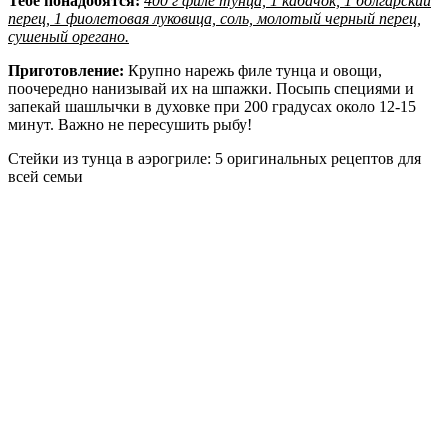
Тебе понадобятся:
400 г филе тунца, 1 кабачок, 1 болгарский
перец, 1 фиолетовая луковица, соль, молотый черный перец,
сушеный орегано.
Приготовление:
Крупно нарежь филе тунца и овощи,
поочередно нанизывай их на шпажки. Посыпь специями и
запекай шашлычки в духовке при 200 градусах около 12-15
минут. Важно не пересушить рыбу!
Cтейки из тунца в аэрогриле: 5 оригинальных рецептов для
всей семьи