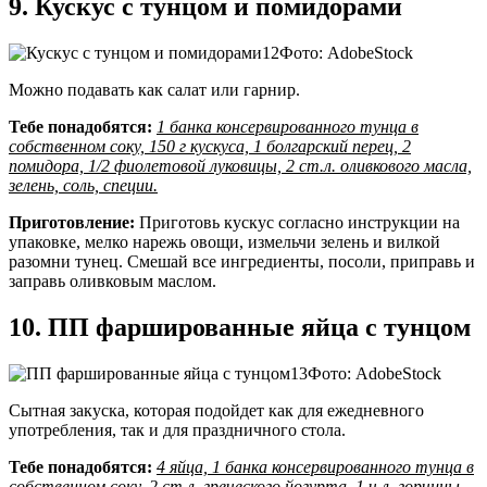
9. Кускус с тунцом и помидорами
Фото: AdobeStock
Можно подавать как салат или гарнир.
Тебе понадобятся:
1 банка консервированного тунца в
собственном соку, 150 г кускуса, 1 болгарский перец, 2
помидора, 1/2 фиолетовой луковицы, 2 ст.л. оливкового масла,
зелень, соль, специи.
Приготовление:
Приготовь кускус согласно инструкции на
упаковке, мелко нарежь овощи, измельчи зелень и вилкой
разомни тунец. Смешай все ингредиенты, посоли, приправь и
заправь оливковым маслом.
10. ПП фаршированные яйца с тунцом
Фото: AdobeStock
Сытная закуска, которая подойдет как для ежедневного
употребления, так и для праздничного стола.
Тебе понадобятся:
4 яйца, 1 банка консервированного тунца в
собственном соку, 2 ст.л. греческого йогурта, 1 ч.л. горчицы,