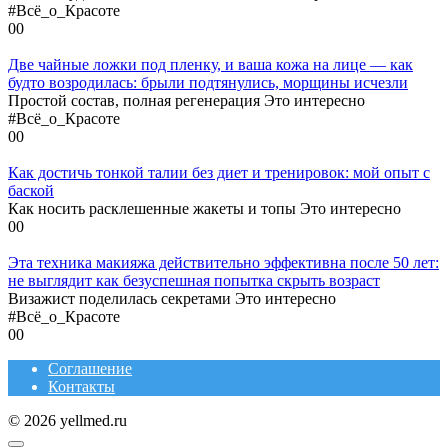
#Всё_о_Красоте
0
0
Две чайные ложки под пленку, и ваша кожа на лице — как
будто возродилась: брыли подтянулись, морщины исчезли
Простой состав, полная регенерация Это интересно
#Всё_о_Красоте
0
0
Как достичь тонкой талии без диет и тренировок: мой опыт с
баской
Как носить расклешенные жакеты и топы Это интересно
0
0
Эта техника макияжа действительно эффективна после 50 лет:
не выглядит как безуспешная попытка скрыть возраст
Визажист поделилась секретами Это интересно
#Всё_о_Красоте
0
0
Соглашение
Контакты
© 2026 yellmed.ru