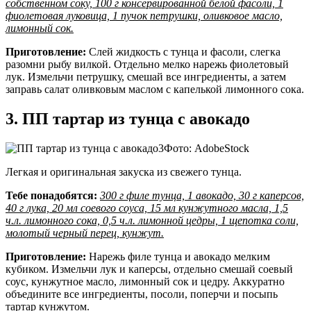
собственном соку, 100 г консервированной белой фасоли, 1
фиолетовая луковица, 1 пучок петрушки, оливковое масло,
лимонный сок.
Приготовление:
Слей жидкость с тунца и фасоли, слегка
разомни рыбу вилкой. Отдельно мелко нарежь фиолетовый
лук. Измельчи петрушку, смешай все ингредиенты, а затем
заправь салат оливковым маслом с капелькой лимонного сока.
3. ПП тартар из тунца с авокадо
Фото: AdobeStock
Легкая и оригинальная закуска из свежего тунца.
Тебе понадобятся:
300 г филе тунца, 1 авокадо, 30 г каперсов,
40 г лука, 20 мл соевого соуса, 15 мл кунжутного масла, 1,5
ч.л. лимонного сока, 0,5 ч.л. лимонной цедры, 1 щепотка соли,
молотый черный перец, кунжут.
Приготовление:
Нарежь филе тунца и авокадо мелким
кубиком. Измельчи лук и каперсы, отдельно смешай соевый
соус, кунжутное масло, лимонный сок и цедру. Аккуратно
объедините все ингредиенты, посоли, поперчи и посыпь
тартар кунжутом.