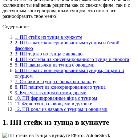
коллекции ты найдешь рецепты как со свежим филе, так и с
доступным консервированным тунцом, что позволит
разнообразить твое меню!
Содержание
1. ПП стейк из тунца в кунжуте
2. ПП салат с консервированным тунцом и белой
фасолью
3. ПП тартар из тунца с авокадо
4. ПП котлеты из консервированного тунца и творога
5. ПП шашлычки из тунца с овощами
6. ПП салат с консервированным тунцом, яйцами и
огурцом
7. Стейки из тунца с брокколи на пару
8. ПП паштет из консервированного тунца
9. Кускус с тунцом и помидорами
10. ПП фаршированные яйца с тунцом
11. Филе тунца с овощами в духовке
12. ПП ролл из лаваша с тунцом и овощами
1. ПП стейк из тунца в кунжуте
Фото: AdobeStock