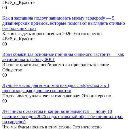
#Всё_о_Красоте
0
0
Как я заставила подруг завидовать моему гардеробу — 5
дизайнерских приемов, которые помогают выглядеть стильно
без больших трат
Как выглядеть дорого осенью 2026 Это интересно
#Всё_о_Красоте
0
0
Врач объяснила основные причины сильного гастрита — как
активировать работу ЖКТ
Эксперт пояснила, необходимо ли проводить лечение
Общество
0
0
Лучшее масло для кожи: моя находка с эффектом 3 в 1,
превосходящая дорогие сыворотки
Подтягивает, увлажняет и омолаживает Это интересно
0
0
Леггинсы с жакетом и капри возвращаются — ношу 10
осенних трендов 2026 года: стильный образ без лишних трат
на гардероб
Что мы будем носить в этом сезоне Это интересно