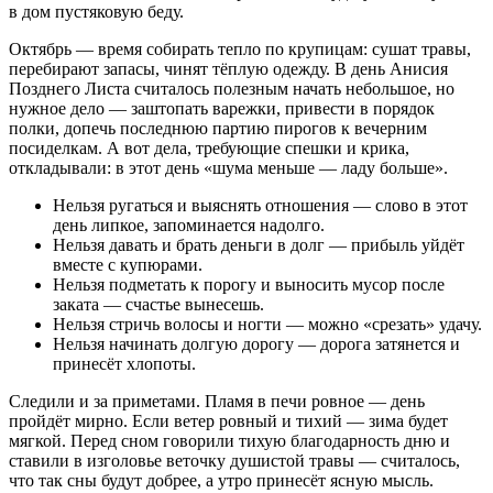
в дом пустяковую беду.
Октябрь — время собирать тепло по крупицам: сушат травы,
перебирают запасы, чинят тёплую одежду. В день Анисия
Позднего Листа считалось полезным начать небольшое, но
нужное дело — заштопать варежки, привести в порядок
полки, допечь последнюю партию пирогов к вечерним
посиделкам. А вот дела, требующие спешки и крика,
откладывали: в этот день «шума меньше — ладу больше».
Нельзя ругаться и выяснять отношения — слово в этот
день липкое, запоминается надолго.
Нельзя давать и брать деньги в долг — прибыль уйдёт
вместе с купюрами.
Нельзя подметать к порогу и выносить мусор после
заката — счастье вынесешь.
Нельзя стричь волосы и ногти — можно «срезать» удачу.
Нельзя начинать долгую дорогу — дорога затянется и
принесёт хлопоты.
Следили и за приметами. Пламя в печи ровное — день
пройдёт мирно. Если ветер ровный и тихий — зима будет
мягкой. Перед сном говорили тихую благодарность дню и
ставили в изголовье веточку душистой травы — считалось,
что так сны будут добрее, а утро принесёт ясную мысль.