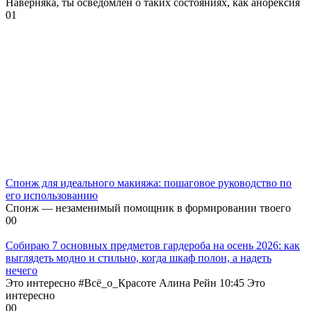
Наверняка, ты осведомлён о таких состояниях, как анорексия
0
1
Спонж для идеального макияжа: пошаговое руководство по
его использованию
Спонж — незаменимый помощник в формировании твоего
0
0
Собираю 7 основных предметов гардероба на осень 2026: как
выглядеть модно и стильно, когда шкаф полон, а надеть
нечего
Это интересно #Всё_о_Красоте Алина Рейн 10:45 Это
интересно
0
0