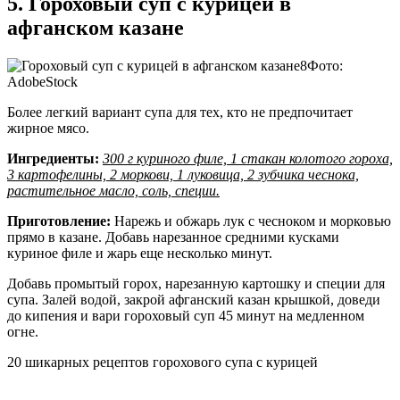
5. Гороховый суп с курицей в
афганском казане
Фото:
AdobeStock
Более легкий вариант супа для тех, кто не предпочитает
жирное мясо.
Ингредиенты:
300 г куриного филе, 1 стакан колотого гороха,
3 картофелины, 2 моркови, 1 луковица, 2 зубчика чеснока,
растительное масло, соль, специи.
Приготовление:
Нарежь и обжарь лук с чесноком и морковью
прямо в казане. Добавь нарезанное средними кусками
куриное филе и жарь еще несколько минут.
Добавь промытый горох, нарезанную картошку и специи для
супа. Залей водой, закрой афганский казан крышкой, доведи
до кипения и вари гороховый суп 45 минут на медленном
огне.
20 шикарных рецептов горохового супа с курицей