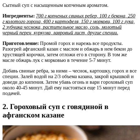
Сытный суп с насыщенным копченым ароматом.
Ингредиенты:
700 г копченых свиных ребер, 100 г бекона, 250
г колотого гороха, 400 г картофеля, 150 г моркови, 100 г лука,
2 зубчика чеснока, растительное масло, соль, молотый
черный перец, куркума, лавровый лист, другие специи.
Приготовление:
Промой горох и нарежь все продукты.
Разогрей афганский казан с маслом и обжарь в нем бекон до
хрустящей корочки, затем отложи его в сторону. В том же
масле обжарь лук с морковью в течение 5-7 минут.
Добавь свиные ребра, за ними – чеснок, картошку, горох и все
специи. Залей водой на 2/3 объема казана, закрой крышкой и
доведи до кипения. Затем убавь огонь и вари гороховый суп
около 40-45 минут. Дай ему настояться еще 15 минут перед
подачей.
2. Гороховый суп с говядиной в
афганском казане