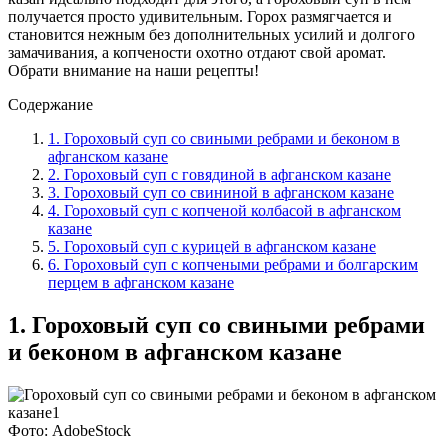
получается просто удивительным. Горох размягчается и
становится нежным без дополнительных усилий и долгого
замачивания, а копчености охотно отдают свой аромат.
Обрати внимание на наши рецепты!
Содержание
1. Гороховый суп со свиными ребрами и беконом в
афганском казане
2. Гороховый суп с говядиной в афганском казане
3. Гороховый суп со свининой в афганском казане
4. Гороховый суп с копченой колбасой в афганском
казане
5. Гороховый суп с курицей в афганском казане
6. Гороховый суп с копчеными ребрами и болгарским
перцем в афганском казане
1. Гороховый суп со свиными ребрами
и беконом в афганском казане
Фото: AdobeStock