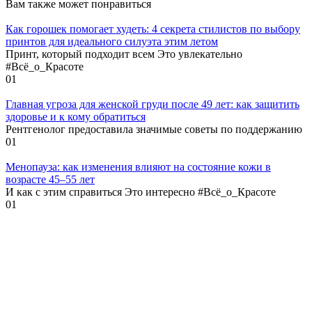
Вам также может понравиться
Как горошек помогает худеть: 4 секрета стилистов по выбору
принтов для идеального силуэта этим летом
Принт, который подходит всем Это увлекательно
#Всё_о_Красоте
0
1
Главная угроза для женской груди после 49 лет: как защитить
здоровье и к кому обратиться
Рентгенолог предоставила значимые советы по поддержанию
0
1
Менопауза: как изменения влияют на состояние кожи в
возрасте 45–55 лет
И как с этим справиться Это интересно #Всё_о_Красоте
0
1