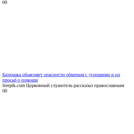
0
0
Батюшка объясняет опасности общения с усопшими и их
просьб о помощи
freepik.com Церковный служитель рассказал православным
0
0