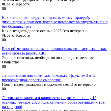
#Всё_о_Красоте
0
0
Как я заставила подруг завидовать моему гардеробу — 5
дизайнерских приемов, которые помогают выглядеть стильно
без больших трат
Как выглядеть дорого осенью 2026 Это интересно
#Всё_о_Красоте
0
0
Врач объяснила основные причины сильного гастрита — как
активировать работу ЖКТ
Эксперт пояснила, необходимо ли проводить лечение
Общество
0
0
Лучшее масло для кожи: моя находка с эффектом 3 в 1,
превосходящая дорогие сыворотки
Подтягивает, увлажняет и омолаживает Это интересно
0
0
Леггинсы с жакетом и капри возвращаются — ношу 10
осенних трендов 2026 года: стильный образ без лишних трат
на гардероб