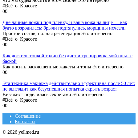
Что мы будем носить в этом сезоне Это интересно
#Всё_о_Красоте
0
0
Две чайные ложки под пленку, и ваша кожа на лице — как
будто возродилась: брыли подтянулись, морщины исчезли
Простой состав, полная регенерация Это интересно
#Всё_о_Красоте
0
0
Как достичь тонкой талии без диет и тренировок: мой опыт с
баской
Как носить расклешенные жакеты и топы Это интересно
0
0
Эта техника макияжа действительно эффективна после 50 лет:
не выглядит как безуспешная попытка скрыть возраст
Визажист поделилась секретами Это интересно
#Всё_о_Красоте
0
0
Соглашение
Контакты
© 2026 yellmed.ru