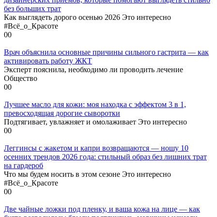
без больших трат
Как выглядеть дорого осенью 2026 Это интересно
#Всё_о_Красоте
0
0
Врач объяснила основные причины сильного гастрита — как
активировать работу ЖКТ
Эксперт пояснила, необходимо ли проводить лечение
Общество
0
0
Лучшее масло для кожи: моя находка с эффектом 3 в 1,
превосходящая дорогие сыворотки
Подтягивает, увлажняет и омолаживает Это интересно
0
0
Леггинсы с жакетом и капри возвращаются — ношу 10
осенних трендов 2026 года: стильный образ без лишних трат
на гардероб
Что мы будем носить в этом сезоне Это интересно
#Всё_о_Красоте
0
0
Две чайные ложки под пленку, и ваша кожа на лице — как