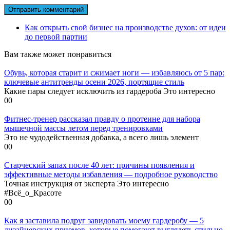
Как открыть свой бизнес на производстве духов: от идеи
до первой партии
Вам также может понравиться
Обувь, которая старит и сжимает ноги — избавляюсь от 5 пар:
ключевые антитренды осени 2026, портящие стиль
Какие пары следует исключить из гардероба Это интересно
0
0
Фитнес-тренер рассказал правду о протеине для набора
мышечной массы летом перед тренировками
Это не чудодейственная добавка, а всего лишь элемент
0
0
Старческий запах после 40 лет: причины появления и
эффективные методы избавления — подробное руководство
Точная инструкция от эксперта Это интересно
#Всё_о_Красоте
0
0
Как я заставила подруг завидовать моему гардеробу — 5
дизайнерских приемов, которые помогают выглядеть стильно