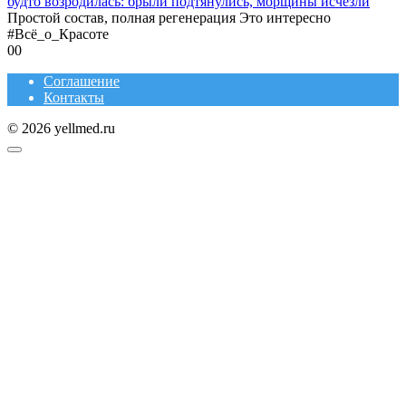
будто возродилась: брыли подтянулись, морщины исчезли
Простой состав, полная регенерация Это интересно
#Всё_о_Красоте
0
0
Соглашение
Контакты
© 2026 yellmed.ru