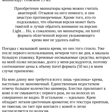
Приобретение миниатюры крема можно считать
авантюрой. Отзывов на него немного, и они
зачастую противоречивые. Кроме того, кто-то
подсказывал, что обычная версия может быть
тяжёлой и лучше обратить внимание на версию
Light… Но, к сожалению, ни миниатюры, ни travel
формата облегченной версии увлажняющего
крема мне не удалось найти.
Поездка с малышкой заняла время, но оно того стоило. Уже
после первого использования, вечером того же дня, я заказала
большую упаковку. Кремовые несмываемые средства, которых
на моей полке несколько, долго у меня расходуются, поэтому
соотношение цены к объему travel формата (50 мл.) в моем
случае приемлемо.
На мою длину мне требуется всего лишь «рисинка» крема,
настолько он экономичный. Единственным недостатком
отмечу большое количество шиммера. Блестки прилипают к
коже и не смываются с первого раза, но на волосах их
совершенно не видно. В остальном — идеально. Крем
обладает легким цветочным ароматом; его текстура приятная,
не тяжелая, он тает при контакте с кожей и легко
распределяется по волосам.