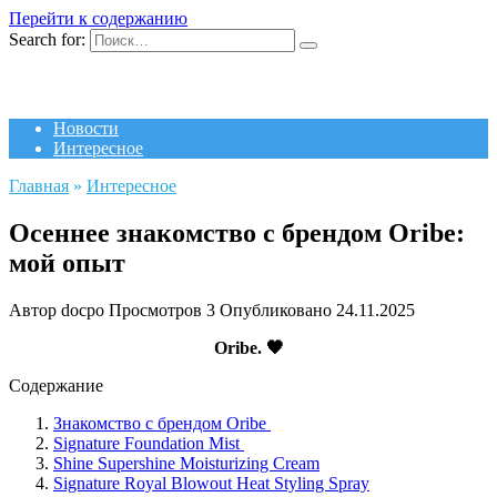
Перейти к содержанию
Search for:
Новости
Интересное
Главная
»
Интересное
Осеннее знакомство с брендом Oribe:
мой опыт
Автор
docpo
Просмотров
3
Опубликовано
24.11.2025
Oribe. 🖤
Содержание
Знакомство с брендом Oribe
Signature Foundation Mist
Shine Supershine Moisturizing Cream
Signature Royal Blowout Heat Styling Spray