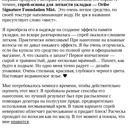
точнее,
спрей-основа для легкости укладки — Oribe
Signature Foundation Mist.
Это очень легкое средство, по
своей текстуре напоминающее воду. Не зря в названии
присутствует слово «мист».
Я приобрела его в надежде на создание эффекта памяти
укладки, но вскоре разочаровалась — спрей оказался слишком
легким. Практически невесомым! При нанесении на влажные
волосы он не давал никакого эффекта. Я бы очень огорчилась,
если бы купила это средство по полной цене в официальном
магазине. А что сказать о запахе? Первое впечатление —
сырой и травянистый, даже несколько мрачный… Пахнет, как
будто в подвале. Но одно меня точно радует — дизайн
упаковки. Очень стильная, красивая, глубокого черного цвета.
Настоящее ведьминское зелье. 🖤
Мне потребовалось немного времени, чтобы действительно
оценить этот мист. Я пробовала разные способы его
нанесения, но лучший результат был при распылении с
помощью дозатора на полусухие пряди, предварительно
использовав несмываемый крем. В таком варианте спрей
невероятно облегчает расчесывание и придает блеск! Расческа
проходит по волосам как по маслу. В тот момент я поняла, что
мне
нравится
.