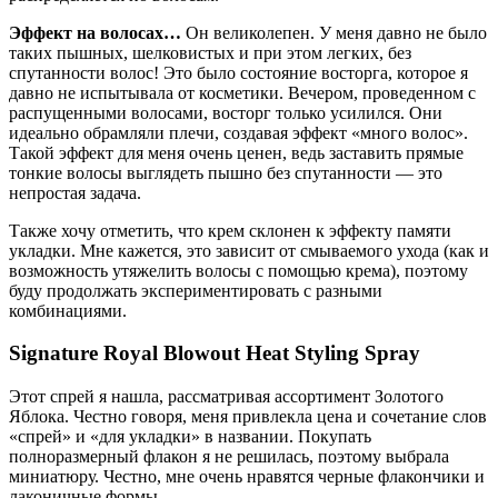
Эффект на волосах…
Он великолепен. У меня давно не было
таких пышных, шелковистых и при этом легких, без
спутанности волос! Это было состояние восторга, которое я
давно не испытывала от косметики. Вечером, проведенном с
распущенными волосами, восторг только усилился. Они
идеально обрамляли плечи, создавая эффект «много волос».
Такой эффект для меня очень ценен, ведь заставить прямые
тонкие волосы выглядеть пышно без спутанности — это
непростая задача.
Также хочу отметить, что крем склонен к эффекту памяти
укладки. Мне кажется, это зависит от смываемого ухода (как и
возможность утяжелить волосы с помощью крема), поэтому
буду продолжать экспериментировать с разными
комбинациями.
Signature Royal Blowout Heat Styling Spray
Этот спрей я нашла, рассматривая ассортимент Золотого
Яблока. Честно говоря, меня привлекла цена и сочетание слов
«спрей» и «для укладки» в названии. Покупать
полноразмерный флакон я не решилась, поэтому выбрала
миниатюру. Честно, мне очень нравятся черные флакончики и
лаконичные формы.