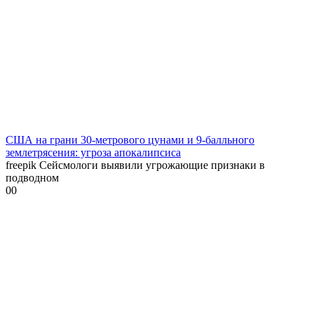
США на грани 30-метрового цунами и 9-балльного
землетрясения: угроза апокалипсиса
freepik Сейсмологи выявили угрожающие признаки в
подводном
0
0