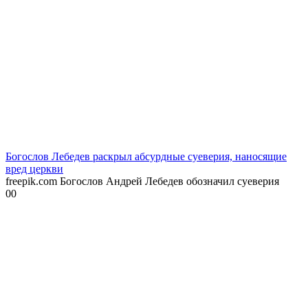
Богослов Лебедев раскрыл абсурдные суеверия, наносящие
вред церкви
freepik.com Богослов Андрей Лебедев обозначил суеверия
0
0