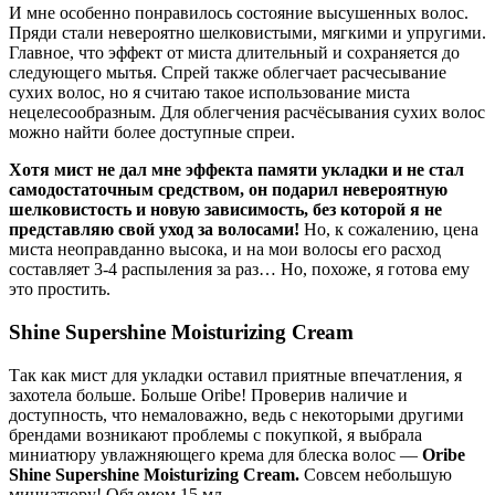
И мне особенно понравилось состояние высушенных волос.
Пряди стали невероятно шелковистыми, мягкими и упругими.
Главное, что эффект от миста длительный и сохраняется до
следующего мытья. Спрей также облегчает расчесывание
сухих волос, но я считаю такое использование миста
нецелесообразным. Для облегчения расчёсывания сухих волос
можно найти более доступные спреи.
Хотя мист не дал мне эффекта памяти укладки и не стал
самодостаточным средством, он подарил невероятную
шелковистость и новую зависимость, без которой я не
представляю свой уход за волосами!
Но, к сожалению, цена
миста неоправданно высока, и на мои волосы его расход
составляет 3-4 распыления за раз… Но, похоже, я готова ему
это простить.
Shine Supershine Moisturizing Cream
Так как мист для укладки оставил приятные впечатления, я
захотела больше. Больше Oribe! Проверив наличие и
доступность, что немаловажно, ведь с некоторыми другими
брендами возникают проблемы с покупкой, я выбрала
миниатюру увлажняющего крема для блеска волос —
Oribe
Shine Supershine Moisturizing Cream.
Совсем небольшую
миниатюру! Объемом 15 мл.