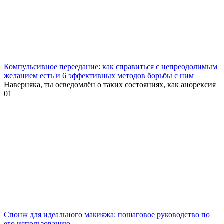
Компульсивное переедание: как справиться с непреодолимым
желанием есть и 6 эффективных методов борьбы с ним
Наверняка, ты осведомлён о таких состояниях, как анорексия
0
1
Спонж для идеального макияжа: пошаговое руководство по
его использованию