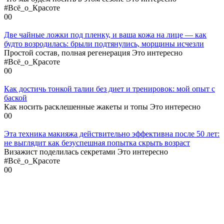
#Всё_о_Красоте
0
0
Две чайные ложки под пленку, и ваша кожа на лице — как
будто возродилась: брыли подтянулись, морщины исчезли
Простой состав, полная регенерация Это интересно
#Всё_о_Красоте
0
0
Как достичь тонкой талии без диет и тренировок: мой опыт с
баской
Как носить расклешенные жакеты и топы Это интересно
0
0
Эта техника макияжа действительно эффективна после 50 лет:
не выглядит как безуспешная попытка скрыть возраст
Визажист поделилась секретами Это интересно
#Всё_о_Красоте
0
0