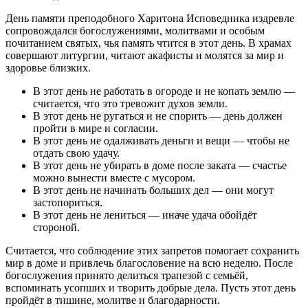
День памяти преподобного Харитона Исповедника издревле
сопровождался богослужениями, молитвами и особым
почитанием святых, чья память чтится в этот день. В храмах
совершают литургии, читают акафисты и молятся за мир и
здоровье близких.
В этот день не работать в огороде и не копать землю —
считается, что это тревожит духов земли.
В этот день не ругаться и не спорить — день должен
пройти в мире и согласии.
В этот день не одалживать деньги и вещи — чтобы не
отдать свою удачу.
В этот день не убирать в доме после заката — счастье
можно вынести вместе с мусором.
В этот день не начинать больших дел — они могут
застопориться.
В этот день не лениться — иначе удача обойдёт
стороной.
Считается, что соблюдение этих запретов помогает сохранить
мир в доме и привлечь благословение на всю неделю. После
богослужения принято делиться трапезой с семьёй,
вспоминать усопших и творить добрые дела. Пусть этот день
пройдёт в тишине, молитве и благодарности.