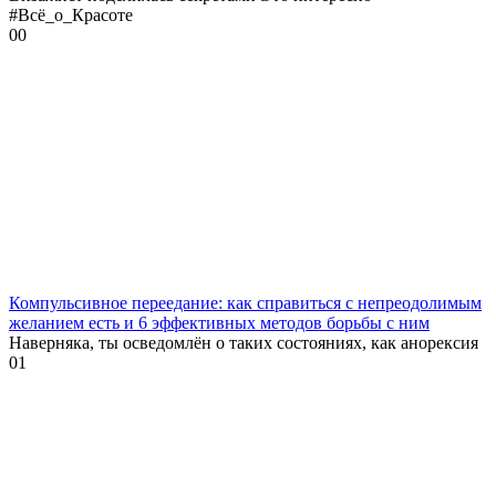
#Всё_о_Красоте
0
0
Компульсивное переедание: как справиться с непреодолимым
желанием есть и 6 эффективных методов борьбы с ним
Наверняка, ты осведомлён о таких состояниях, как анорексия
0
1